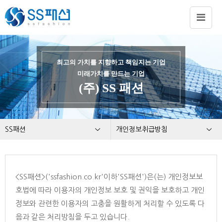
최고의 가치를 지향하고 책임지는 기업
미래가치를 만드는 기업
(주) SS 패션
SS패션
개인정보취급방침
회사소개
개인정보취급방침
사업분야
이메일 무단수집거부
<SS패션>('ssfashion.co.kr'이하'SS패션')은(는) 개인정보보
홍보자료
호법에 따라 이용자의 개인정보 보호 및 권익을 보호하고 개인
BRAND
정보와 관련한 이용자의 고충을 원활하게 처리할 수 있도록 다
CONTACT US
음과 같은 처리방침을 두고 있습니다.